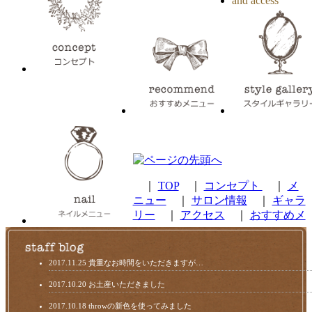
｜
TOP
｜
コンセプト
｜
メ
ニュー
｜
サロン情報
｜
ギャラ
リー
｜
アクセス
｜
おすすめメ
2017.11.25
貴重なお時間をいただきますが…
2017.10.20
お土産いただきました
2017.10.18
throwの新色を使ってみました