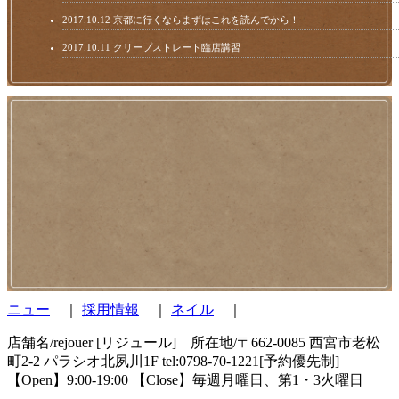
2017.10.12
京都に行くならまずはこれを読んでから！
2017.10.11
クリープストレート臨店講習
ニュー
｜
採用情報
｜
ネイル
｜
店舗名/rejouer [リジュール] 所在地/〒662-0085 西宮市老松
町2-2 パラシオ北夙川1F tel:0798-70-1221[予約優先制]
【Open】9:00-19:00 【Close】毎週月曜日、第1・3火曜日