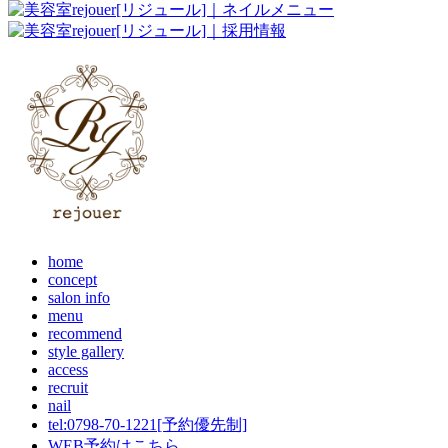
home
concept
salon info
menu
recommend
style gallery
access
recruit
nail
tel:0798-70-1221[予約優先制]
WEB予約はこちら